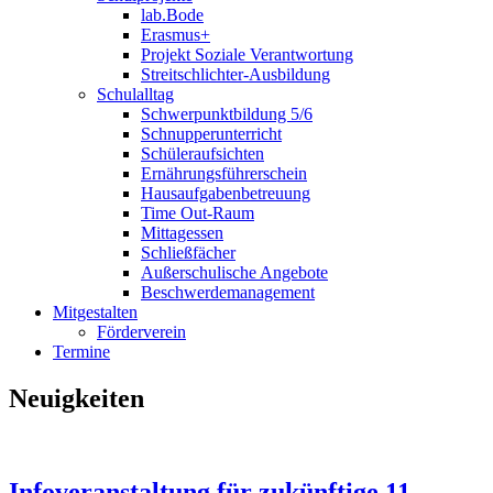
lab.Bode
Erasmus+
Projekt Soziale Verantwortung
Streitschlichter-Ausbildung
Schulalltag
Schwerpunktbildung 5/6
Schnupperunterricht
Schüleraufsichten
Ernährungsführerschein
Hausaufgabenbetreuung
Time Out-Raum
Mittagessen
Schließfächer
Außerschulische Angebote
Beschwerdemanagement
Mitgestalten
Förderverein
Termine
Neuigkeiten
Infoveranstaltung für zukünftige 11.