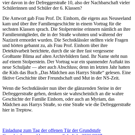
vier davon in der Defreggerstraße 10, also der Nachbarschaft vieler
Schülerinnen und Schüler der 6. Klassen?
Die Antwort gab Frau Prof. Dr. Einhorn, die eigens aus Neuseeland
kam und über ihre Familiengeschichte in einem Vortrag für die
sechsten Klassen sprach. Die Stolpersteine erinnern nämlich an ihre
Familienmitglieder, die in der Straße wohnten und während der
Nazizeit ermordet wurden. Die Sechstklässler stellten viele Fragen
und hörten gebannt zu, als Frau Prof. Einhorn über ihre
Detektivarbeit berichtete, durch die sie ihre fast vergessene
Großtante Blima auf alten Archivbildern fand. Ihr Name steht nun
auf einem Stolperstein. Der Vortrag war ein spannender Auftakt ins
neue Schuljahr — aber auch Abschluss; denn im letzten Jahr hatten
die Kids das Buch „Das Mädchen aus Harrys Straße“ gelesen. Eine
fiktive Geschichte über Freundschaft und Mut in der NS-Zeit.
Wenn die Sechstklässler nun über die glänzenden Steine in der
Defreggerstraße gehen, denken sie wahrscheinlich an die wahre
Geschichte der Familie Einhorn, oder auch an Myriam, das
Mädchen aus Harrys Straße, so eine Straße wie die Defreggerstraße
hier in Treptow.
Beitragsnavigation
Einladung zum Tag der offenen Tür der Grundstufe