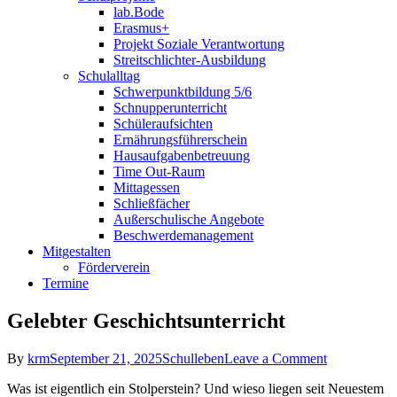
lab.Bode
Erasmus+
Projekt Soziale Verantwortung
Streitschlichter-Ausbildung
Schulalltag
Schwerpunktbildung 5/6
Schnupperunterricht
Schüleraufsichten
Ernährungsführerschein
Hausaufgabenbetreuung
Time Out-Raum
Mittagessen
Schließfächer
Außerschulische Angebote
Beschwerdemanagement
Mitgestalten
Förderverein
Termine
Gelebter Geschichtsunterricht
on
By
krm
September 21, 2025
Schulleben
Leave a Comment
Gelebter
Was ist eigentlich ein Stolperstein? Und wieso liegen seit Neuestem
Geschichtsun