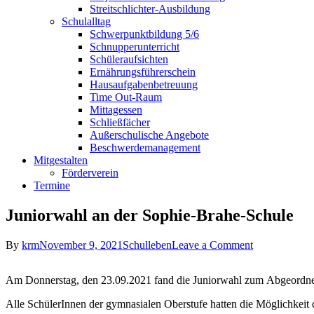
Streitschlichter-Ausbildung
Schulalltag
Schwerpunktbildung 5/6
Schnupperunterricht
Schüleraufsichten
Ernährungsführerschein
Hausaufgabenbetreuung
Time Out-Raum
Mittagessen
Schließfächer
Außerschulische Angebote
Beschwerdemanagement
Mitgestalten
Förderverein
Termine
Juniorwahl an der Sophie-Brahe-Schule
on
By
krm
November 9, 2021
Schulleben
Leave a Comment
Juniorwahl
an
Am Donnerstag, den 23.09.2021 fand die Juniorwahl zum Abgeordnete
der
Sophie-
Alle SchülerInnen der gymnasialen Oberstufe hatten die Möglichke
Brahe-