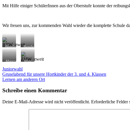
Schule
Mit Hilfe einiger SchülerInnen aus der Oberstufe konnte der reibung
Wir freuen uns, zur kommenden Wahl wieder die komplette Schule dar
Bundestagswahl
Bundestagswahl
– 1.
– 2.
Stimme
Stimme
Abgeordnetenhauswahl
Abgeordnetenhauswahl
– 1.
– 2.
Juniorwahl
Stimme
Stimme
Beitragsnavigation
Gruselabend für unsere Hortkinder der 3. und 4. Klassen
Lernen am anderen Ort
Schreibe einen Kommentar
Deine E-Mail-Adresse wird nicht veröffentlicht.
Erforderliche Felder 