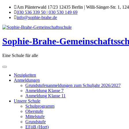
Skip
Am Plänterwald 17/23 12435 Berlin | Willi-Sänger-Str. 1, 12
to
030 536 339 50 | 030 530 149 69
content
info@sophie-brahe.de
Sophie-Brahe-Gemeinschaftssch
Eine Schule für alle
Neuigkeiten
Anmeldungen
Grundstufenanmeldungen zum Schuljahr 2026/2027
Anmeldung Klasse 7
Anmeldung Klasse 11
Unsere Schule
Schulprogramm
Oberstufe
Mittelstufe
Grundstufe
EFöB (Hort)